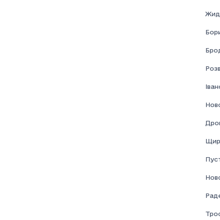
Жид
Бор
Брод
Розв
Іва
Нов
Дро
Щир
Пус
Нов
Раде
Тро