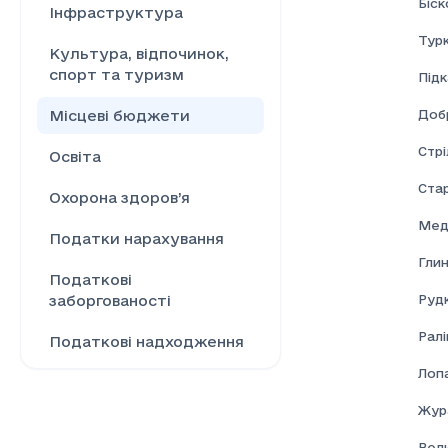
Біск
Інфраструктура
Турк
Культура, відпочинок,
спорт та туризм
Під
Доб
Місцеві бюджети
Стрі
Освіта
Ста
Охорона здоров’я
Мед
Податки нарахування
Глин
Податкові
Рудк
заборгованості
Ралі
Податкові надходження
Лоп
Ринок праці
Жур
Сільське господарство
Вел