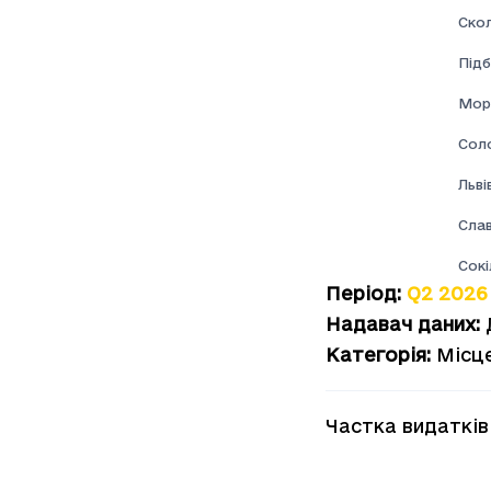
Скол
Підб
Мор
Соло
Льві
Сла
Сокі
Період
:
Q2 2026
Надавач даних
:
Категорія
:
Місц
Частка видатків