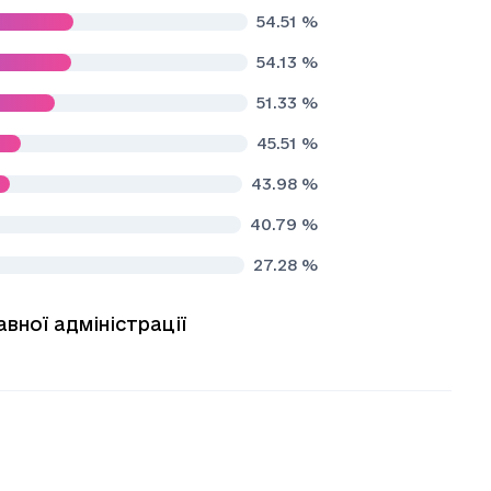
54.51
%
54.13
%
51.33
%
45.51
%
43.98
%
40.79
%
27.28
%
вної адміністрації