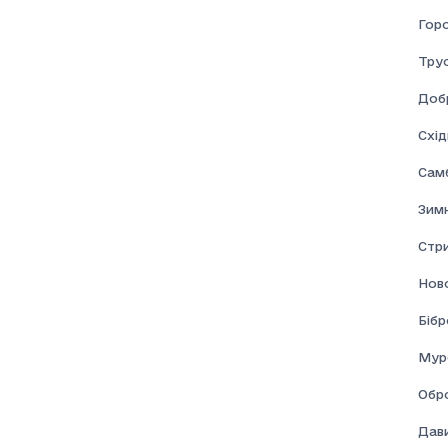
Гор
Тру
Доб
Схі
Самб
Зим
Стр
Нов
Бібр
Мур
Обр
Дави