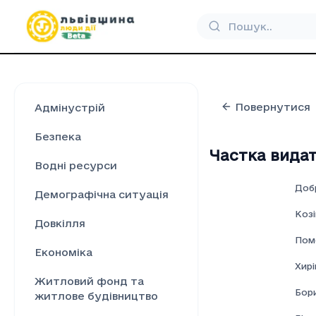
Повернутися
Адмінустрій
Безпека
Частка видат
Водні ресурси
Доб
Демографічна ситуація
Козі
Довкілля
Пом
Економіка
Хирі
Житловий фонд та
Бор
житлове будівництво