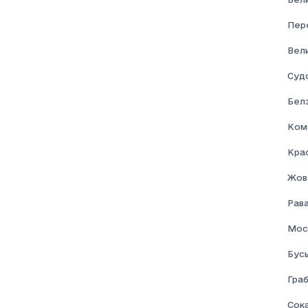
Соціальна допомога
Пер
Вел
Суд
Бел
Ком
Кра
Жов
Рав
Мос
Бус
Граб
Сок