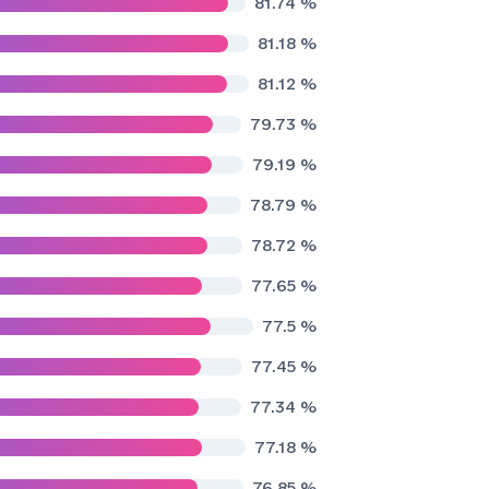
81.74
%
81.18
%
81.12
%
79.73
%
79.19
%
78.79
%
78.72
%
77.65
%
77.5
%
77.45
%
77.34
%
77.18
%
76.85
%