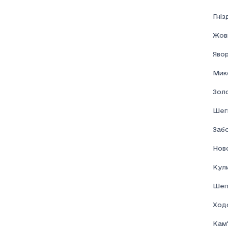
Гні
Жовк
Явор
Мик
Золо
Шеги
Забо
Нов
Кул
Шеп
Ход
Кам'