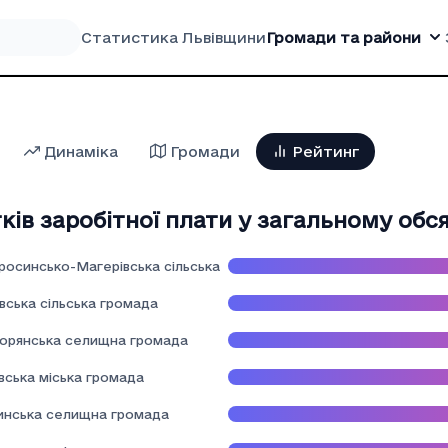
Статистика Львівщини
Громади та райони
Динаміка
Громади
Рейтинг
ків заробітної плати у загальному обся
росинсько-Магерівська сільська громада
вська сільська громада
орянська селищна громада
вська міська громада
инська селищна громада