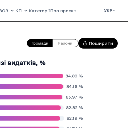
ЗОЗ
КП
Категорії
Про проєкт
УКР
Поширити
Громади
Райони
зі видатків
,
%
84.89
%
84.16
%
83.97
%
82.82
%
82.19
%