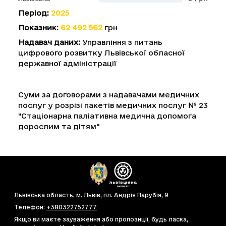
Період
:
2025
Показник
:
62 492 562
грн
Надавач даних
:
Управління з питань
цифрового розвитку Львівської обласної
державної адміністрації
Суми за договорами з надавачами медичних
послуг у розрізі пакетів медичних послуг № 23
"Стаціонарна паліативна медична допомога
дорослим та дітям"
Львівська область, м. Львів, пл. Андрія Парубія, 9
Телефон
:
+380322752777
Якщо ви маєте зауваження або пропозиції, будь ласка,