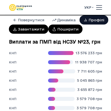
УКР
Повернутися
Динаміка
Профілі
Завантажити
Поширити
Виплати за ПМП від НСЗУ №23
,
грн
13 576 233
грн
КНП
11 938 707
грн
КНП
7 711 605
грн
КНП
5 045 865
грн
КНП
3 655 872
грн
КНП
3 579 708
грн
КНП
3 579 708
грн
КНП