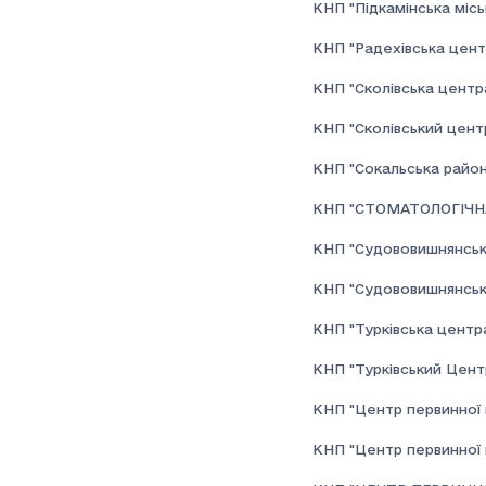
КНП "Підкамінська місь
КНП "Радехівська центр
КНП "Сколівська центра
КНП "Сколівський цент
КНП "Сокальська районн
КНП "СТОМАТОЛОГІЧНА
КНП "Судововишнянська 
КНП "Судововишнянськи
КНП "Турківська центра
КНП "Турківський Центр
КНП "Центр первинної 
КНП "Центр первинної м