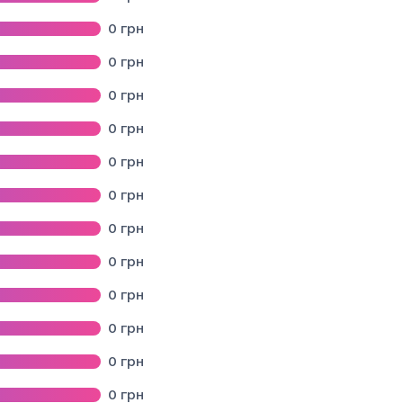
0
грн
РНЯ"
0
грн
0
грн
кардіологiчний центр"
0
грн
нсер"
0
грн
ї узалежнень"
0
грн
ЧНОЇ ДОПОМОГИ ТА МЕДИЦИНИ КАТАСТРОФ"
0
грн
стичний центр"
0
грн
0
грн
0
грн
0
грн
0
грн