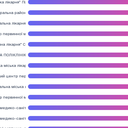
ка лікарня" Підкамінської селищної ради
альна районна лікарня" Радехівської міської ради Львівської обл
льна лікарня" Сколівської міської ради
р первинної медичної допомоги"Сколівської міської ради
а лікарня" Сокальської міської ради Львівської області
 ПОЛІКЛІНІКА № 1""
міська лікарня" Судововишнянської міської ради Львівської обла
й центр первинної медико - санітарної допомоги" Судововишнянс
льна міська лікарня" Турківської міської ради Самбірського район
 первинної медико-санітарної допомоги" Турківської міської рад
медико-санітарної допомоги Бібрської міської ради"
едико-санітарної допомоги Бісковицької сільської ради Самбірс