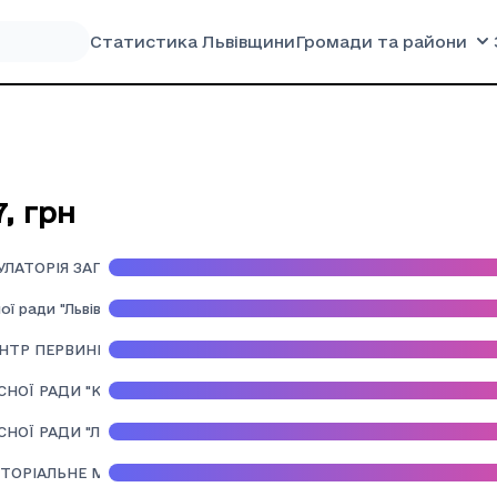
Статистика Львівщини
Громади та райони
7
,
грн
УЛАТОРІЯ ЗАГАЛЬНОЇ ПРАКТИКИ СІМЕЙНОЇ МЕДИЦИНИ" РУДКІВС
ої ради "Львівська медична академія ім. А. Крупинського"
НТР ПЕРВИННОЇ МЕДИКО-САНІТАРНОЇ ДОПОМОГИ" СТРИЙСЬКОЇ
СНОЇ РАДИ "КЛІНІЧНИЙ ЦЕНТР ДИТЯЧОЇ МЕДИЦИНИ"
СНОЇ РАДИ "ЛЬВІВСЬКИЙ ОБЛАСНИЙ КЛІНІЧНИЙ ПЕРИНАТАЛЬНИ
ИТОРІАЛЬНЕ МЕДИЧНЕ ОБ'ЄДНАННЯ " КЛІНІЧНА ЛІКАРНЯ ПЛАНОВО