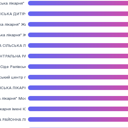
ька лікарня"
ІСЬКА ДИТЯЧА ЛІКАРНЯ" ДРОГОБИЦЬКОЇ МІСЬКОЇ РАДИ
а лікарня" Жидачівської міської ради Стрийського району Львівсь
ка лікарня" Журавнівської селищної ради Львівської області
 СІЛЬСЬКА ЛІКАРНЯ" ЗАБОЛОТЦІВСЬКОЇ СІЛЬСЬКОЇ РАДИ БРОДІ
НТРАЛЬНА РАЙОННА ЛІКАРНЯ" ЗОЛОЧІВСЬКОЇ МІСЬКОЇ РАДИ ЗО
 Сіде Ралівської сільської ради Самбірського району Львівської об
ський центр первинної медико-санітарної допомоги" Миколаївсько
СЬКА ЛІКАРНЯ" МОРШИНСЬКОЇ МІСЬКОЇ РАДИ
лiкарня" Мостиської МР Львівської області"
карня імені Юрія Липи" Новояворівської міської ради
 РАЙОННА ЛІКАРНЯ"