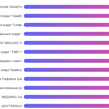
ННА ЛІКАРНЯ " ХОСПІС"
ї ради "Самбірська центральна лікарня"
 ради "Славська мiська лiкарня"
міської ради "Старосамбірська районна лікарня"
ОЇ МІСЬКОЇ РАДИ "СТАРОСАМБІРСЬКИЙ ЦЕНТР ПЕРВИННОЇ МЕ
 ради "ТМО "Стрийська міська об'єднана лікарня"
едико-санітарної допопомоги м. Стрия
 ради Львівської області "Немирівська міська лікарня"
а Рафаїла Шептицької міської ради"
нтральна районна лікарня"Львівського району Львівської област
Ї МЕДИКО-САНІТАРНОЇ ДОПОМОГИ М.ЧЕРВОНОГРАДА"
ЦЕНТРАЛЬНА РАЙОННА ЛІКАРНЯ