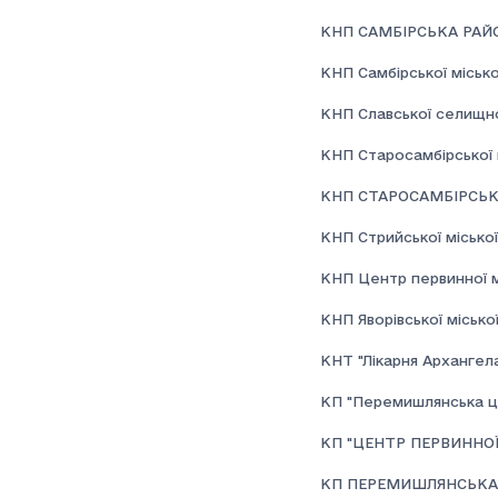
КНП САМБІРСЬКА РАЙО
КНП Самбірської місько
КНП Славської селищної
КНП Старосамбірської 
КНП СТАРОСАМБІРСЬК
КНП Стрийської міської
КНП Центр первинної м
КНП Яворівської міської
КНТ "Лікарня Архангел
КП "Перемишлянська це
КП "ЦЕНТР ПЕРВИННО
КП ПЕРЕМИШЛЯНСЬКА 