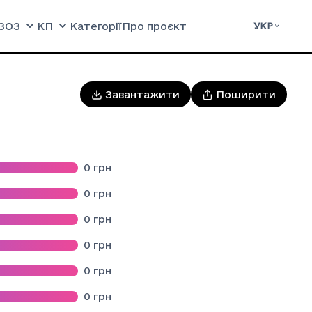
ЗОЗ
КП
Категорії
Про проєкт
УКР
Завантажити
Поширити
0
грн
ЬКОЇ МІСЬКОЇ РАДИ САМБІРСЬКОГО РАЙОНУ ЛЬВІВСЬКОЇ ОБЛАС
0
грн
0
грн
 МІСЬКОЇ РАДИ
0
грн
0
грн
Й ЦЕНТР"
0
грн
ГО ЛІКУВАННЯ , РЕАБІЛІТАЦІЇ ТА ПАЛІАТИВНОЇ ДОПОМОГИ"