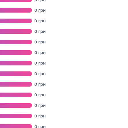
0
грн
ького району Львівської області
0
грн
0
грн
бласті
0
грн
0
грн
КОЇ СІЛЬСЬКОЇ РАДИ
0
грн
вського району Львівської області»
0
грн
області
0
грн
 Нове Місто" Самбірського району Львівської області
0
грн
Ї МЕДИЦИНИ СМТ. НИЖАНКОВИЧІ САМБІРСЬКОГО РАЙОНУ ЛЬВІВ
0
грн
вської області"
0
грн
0
грн