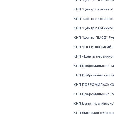
КНП "Центр первинної м
КНП "Центр первинної м
КНП "Центр первинної 
КНП "Центр ПМСД" Рудкі
КНП "ШЕГИНІВСЬКИЙ 
КНП «Центр первинної 
КНП Добромильської мі
КНП Добромильської міс
КНП ДОБРОМИЛЬСЬКОЇ
КНП Добромильської МР
КНП Івано-Франківської
КНП Львівської обласно