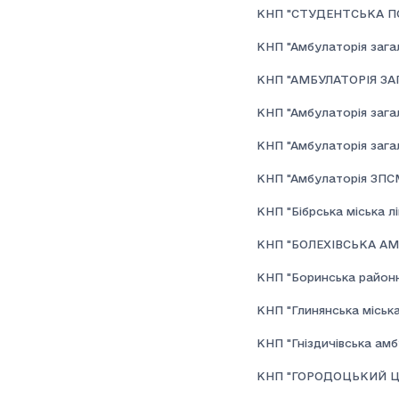
КНП "CТУДЕНТСЬКА ПО
КНП "Амбулаторія загал
КНП "АМБУЛАТОРІЯ ЗА
КНП "Амбулаторія загал
КНП "Амбулаторія загал
КНП "Амбулаторія ЗПСМ-
КНП "Бібрська міська лі
КНП "БОЛЕХІВСЬКА А
КНП "Боринська районн
КНП "Глинянська міська
КНП "Гніздичівська амб
КНП "ГОРОДОЦЬКИЙ Ц