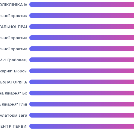
ЛІКЛІНІКА М. ЛЬВОВА"
ьної практики - сімейної медицини" Щирецької селищної ради Ль
ГАЛЬНОЇ ПРАКТИКИ СІМЕЙНОЇ МЕДИЦИНИ - 1" ГРАБОВЕЦЬКО-ДУ
ьної практики сімейної медицини Підберізцівської сільської ради 
ьної практики сімейної медицини" Сокільницької сільської ради Л
1 Грабовецько-Дулібівської СР Стрийського району Львівської о
карня" Бібрської міської ради Львівського району Львівської облас
МБУЛАТОРІЯ ЗАГАЛЬНОЇ ПРАКТИКИ СІМЕЙНОЇ МЕДИЦИНИ" ДРОГ
а лiкарня" Боринської селищної ради
 лікарня" Глинянської міської ради Львівського району Львівської 
улаторія загальної практики - сімейної медицини" Гніздичівської
ЕНТР ПЕРВИННОЇ МЕДИКО-САНІТАРНОЇ ДОПОМОГИ" ГОРОДОЦЬКО