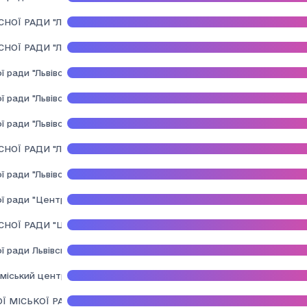
СНОЇ РАДИ "ЛЬВІВСЬКА ОБЛАСНА КЛІНІЧНА ПСИХІАТРИЧНА ЛІКА
СНОЇ РАДИ "ЛЬВІВСЬКЕ ОБЛАСНЕ ПАТОЛОГОАНАТОМІЧНЕ БЮРО"
ї ради "Львівський обласний клінічний лікувально-діагностичний 
ї ради "Львівський обласний клінічний психоневрологiчний диспа
ї ради "Львівський обласний медичний центр превенції та терапі
АСНОЇ РАДИ "ЛЬВІВСЬКИЙ ОБЛАСНИЙ ЦЕНТР ЕКСТРЕНОЇ МЕДИ
ї ради "Львівський онкологічний регіональний лікувально-діагно
 ради "Центр здоров'я та реабілітації дітей"
СНОЇ РАДИ "ЦЕНТР СПОРТИВНОЇ МЕДИЦИНИ І РЕАБІЛІТАЦІЇ"
ї ради Львівський обласний центр служби крові
міський центр первинної медико-санітарної допомоги
Ї МІСЬКОЇ РАДИ "ПУСТОМИТІВСЬКА ЛІКАРНЯ"