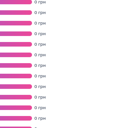
0
грн
0
грн
асті
0
грн
0
грн
0
грн
0
грн
0
грн
сті
0
грн
ької міської ради Львівської області
0
грн
у Львівської області
0
грн
и Самбірського району Львівської області
0
грн
0
грн
ького району Львівської області