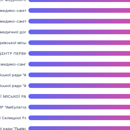
едико-санітарної допомоги" Солонківської сільської ради Львівс
едико-санітарної допомоги" Стрілківської сільської ради
медичної допомоги" Великомостівської міської ради Львівської о
вської міської ради Самбірського району Львівської області
ЦЕНТР ПЕРВИННОЇ МЕДИКО-САНІТАРНОЇ ДОПОМОГИ" ШЕГИНІВСЬ
медико-санітарної допомоги Мурованськї сільської ради ОТГ Льві
ської ради "АЗПСМ с.Міженець" Самбірського району Львівської 
ької ради "Амбулаторія загальної практики сімейної медицини с.
 МІСЬКОЇ РАДИ "АМБУЛАТОРІЯ ЗАГАЛЬНОЇ ПРАКТИКИ СІМЕЙНО
 "Амбулаторія ЗПСМ смт. Нижанковичі Самбірського району Льві
 Селищної Ради "Івано-Франківська районна лікарня"
ї ради "Львівська обласна інфекцiйна клінічна лiкарня"