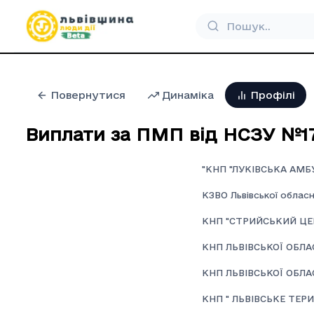
Повернутися
Динаміка
Профілі
Виплати за ПМП від НСЗУ №1
"КНП "ЛУКІВСЬКА АМБ
КЗВО Львівської обласн
КНП "СТРИЙСЬКИЙ ЦЕ
КНП ЛЬВІВСЬКОЇ ОБЛА
КНП ЛЬВІВСЬКОЇ ОБЛА
КНП " ЛЬВІВСЬКЕ ТЕР