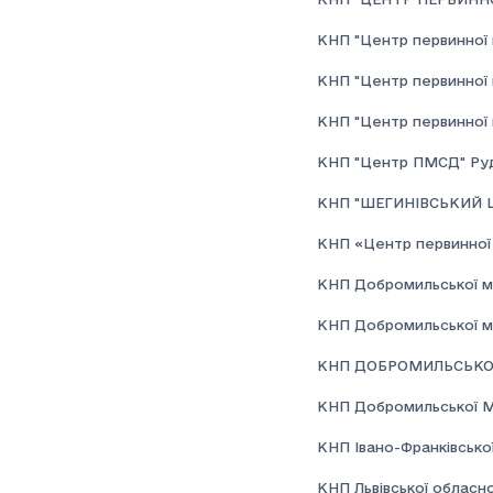
КНП "Центр первинної м
КНП "Центр первинної м
КНП "Центр первинної 
КНП "Центр ПМСД" Рудкі
КНП "ШЕГИНІВСЬКИЙ 
КНП «Центр первинної 
КНП Добромильської мі
КНП Добромильської міс
КНП ДОБРОМИЛЬСЬКОЇ
КНП Добромильської МР
КНП Івано-Франківської
КНП Львівської обласно