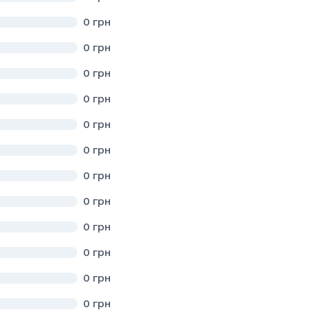
0
грн
РНЯ"
0
грн
0
грн
кардіологiчний центр"
0
грн
нсер"
0
грн
ї узалежнень"
0
грн
ЧНОЇ ДОПОМОГИ ТА МЕДИЦИНИ КАТАСТРОФ"
0
грн
стичний центр"
0
грн
0
грн
0
грн
0
грн
0
грн