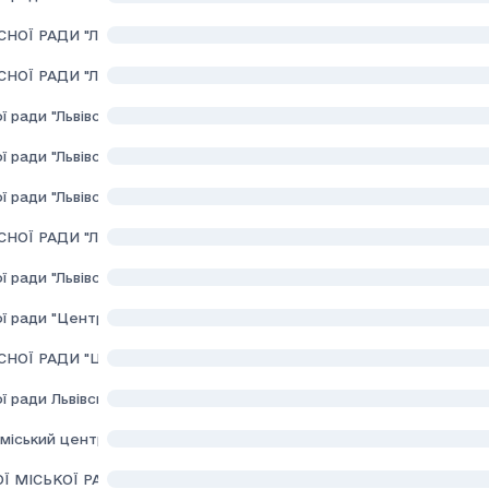
СНОЇ РАДИ "ЛЬВІВСЬКА ОБЛАСНА КЛІНІЧНА ПСИХІАТРИЧНА ЛІКА
СНОЇ РАДИ "ЛЬВІВСЬКЕ ОБЛАСНЕ ПАТОЛОГОАНАТОМІЧНЕ БЮРО"
ї ради "Львівський обласний клінічний лікувально-діагностичний 
ї ради "Львівський обласний клінічний психоневрологiчний диспа
ї ради "Львівський обласний медичний центр превенції та терапі
АСНОЇ РАДИ "ЛЬВІВСЬКИЙ ОБЛАСНИЙ ЦЕНТР ЕКСТРЕНОЇ МЕДИ
ї ради "Львівський онкологічний регіональний лікувально-діагно
 ради "Центр здоров'я та реабілітації дітей"
СНОЇ РАДИ "ЦЕНТР СПОРТИВНОЇ МЕДИЦИНИ І РЕАБІЛІТАЦІЇ"
ї ради Львівський обласний центр служби крові
міський центр первинної медико-санітарної допомоги
Ї МІСЬКОЇ РАДИ "ПУСТОМИТІВСЬКА ЛІКАРНЯ"