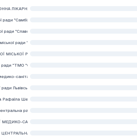
ННА ЛІКАРНЯ " ХОСПІС"
ї ради "Самбірська центральна лікарня"
 ради "Славська мiська лiкарня"
міської ради "Старосамбірська районна лікарня"
ОЇ МІСЬКОЇ РАДИ "СТАРОСАМБІРСЬКИЙ ЦЕНТР ПЕРВИННОЇ МЕ
 ради "ТМО "Стрийська міська об'єднана лікарня"
едико-санітарної допопомоги м. Стрия
 ради Львівської області "Немирівська міська лікарня"
а Рафаїла Шептицької міської ради"
нтральна районна лікарня"Львівського району Львівської област
Ї МЕДИКО-САНІТАРНОЇ ДОПОМОГИ М.ЧЕРВОНОГРАДА"
ЦЕНТРАЛЬНА РАЙОННА ЛІКАРНЯ