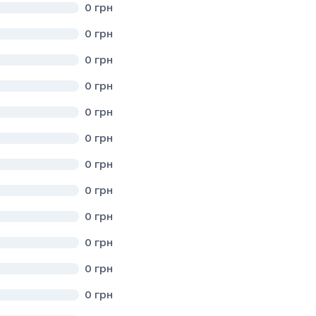
0
грн
Ї МІСЬКОЇ РАДИ ЛЬВІВСЬКОЇ ОБЛАСТІ
0
грн
0
грн
0
грн
кої області
0
грн
ВСЬКОГО РАЙОНУ ЛЬВІВСЬКОЇ ОБЛАСТІ
0
грн
ЛОЧІВСЬКОГО РАЙОНУ ЛЬВІВСЬКОЇ ОБЛАСТІ
0
грн
ласті
0
грн
ї міської ради Стрийського району Львівської області
0
грн
0
грн
0
грн
0
грн