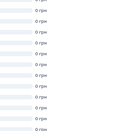
0
грн
ького району Львівської області
0
грн
0
грн
бласті
0
грн
0
грн
КОЇ СІЛЬСЬКОЇ РАДИ
0
грн
вського району Львівської області»
0
грн
області
0
грн
 Нове Місто" Самбірського району Львівської області
0
грн
Ї МЕДИЦИНИ СМТ. НИЖАНКОВИЧІ САМБІРСЬКОГО РАЙОНУ ЛЬВІВ
0
грн
вської області"
0
грн
0
грн