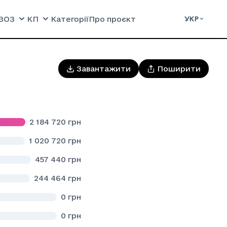
ЗОЗ
КП
Категорії
Про проєкт
УКР
Завантажити
Поширити
2 184 720
грн
ГО ЛІКУВАННЯ , РЕАБІЛІТАЦІЇ ТА ПАЛІАТИВНОЇ ДОПОМОГИ"
1 020 720
грн
 селищної ради
457 440
грн
Й ЦЕНТР"
244 464
грн
0
грн
ЬКОЇ МІСЬКОЇ РАДИ САМБІРСЬКОГО РАЙОНУ ЛЬВІВСЬКОЇ ОБЛАС
0
грн