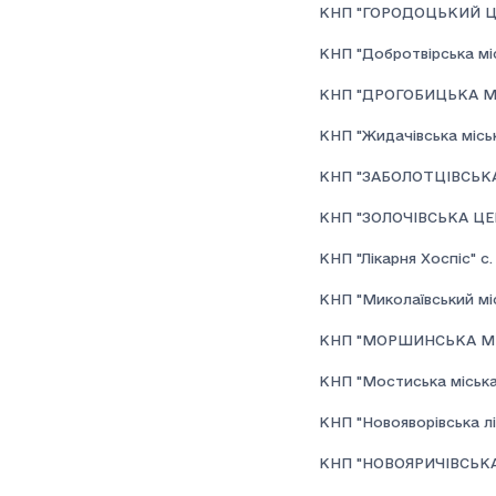
КНП "ГОРОДОЦЬКИЙ Ц
КНП "Добротвірська міс
КНП "ДРОГОБИЦЬКА М
КНП "Жидачівська міськ
КНП "ЗАБОЛОТЦІВСЬКА
КНП "ЗОЛОЧІВСЬКА ЦЕ
КНП "Лікарня Хоспіс" с.
КНП "Миколаївський мі
КНП "МОРШИНСЬКА МІ
КНП "Мостиська міська 
КНП "Новояворівська лі
КНП "НОВОЯРИЧІВСЬКА