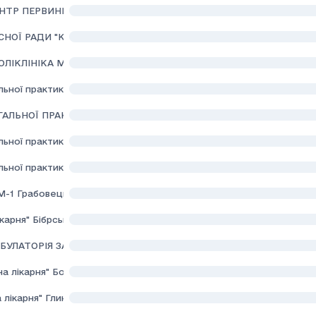
НТР ПЕРВИННОЇ МЕДИКО-САНІТАРНОЇ ДОПОМОГИ" СТРИЙСЬКОЇ
СНОЇ РАДИ "КЛІНІЧНИЙ ЦЕНТР ДИТЯЧОЇ МЕДИЦИНИ"
ЛІКЛІНІКА М. ЛЬВОВА"
ьної практики - сімейної медицини" Щирецької селищної ради Ль
ГАЛЬНОЇ ПРАКТИКИ СІМЕЙНОЇ МЕДИЦИНИ - 1" ГРАБОВЕЦЬКО-ДУ
ьної практики сімейної медицини Підберізцівської сільської ради 
ьної практики сімейної медицини" Сокільницької сільської ради Л
1 Грабовецько-Дулібівської СР Стрийського району Львівської о
карня" Бібрської міської ради Львівського району Львівської облас
МБУЛАТОРІЯ ЗАГАЛЬНОЇ ПРАКТИКИ СІМЕЙНОЇ МЕДИЦИНИ" ДРОГ
а лiкарня" Боринської селищної ради
 лікарня" Глинянської міської ради Львівського району Львівської 