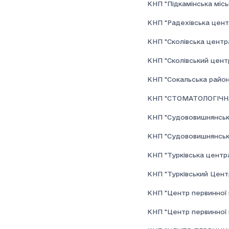
КНП "Підкамінська місь
КНП "Радехівська центр
КНП "Сколівська центра
КНП "Сколівський цент
КНП "Сокальська районн
КНП "СТОМАТОЛОГІЧНА
КНП "Судововишнянська 
КНП "Судововишнянськи
КНП "Турківська центра
КНП "Турківський Центр
КНП "Центр первинної 
КНП "Центр первинної м