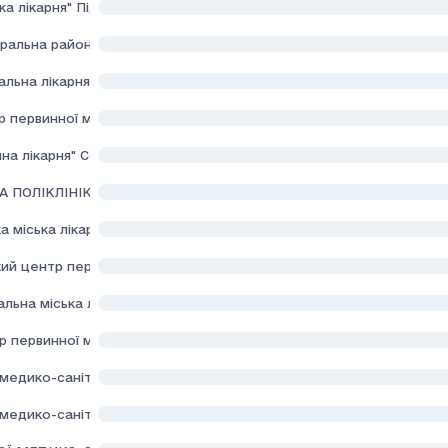
ка лікарня" Підкамінської селищної ради
альна районна лікарня" Радехівської міської ради Львівської обл
льна лікарня" Сколівської міської ради
р первинної медичної допомоги"Сколівської міської ради
а лікарня" Сокальської міської ради Львівської області
 ПОЛІКЛІНІКА № 1""
міська лікарня" Судововишнянської міської ради Львівської обла
й центр первинної медико - санітарної допомоги" Судововишнянс
льна міська лікарня" Турківської міської ради Самбірського район
 первинної медико-санітарної допомоги" Турківської міської рад
медико-санітарної допомоги Бібрської міської ради"
едико-санітарної допомоги Бісковицької сільської ради Самбірс