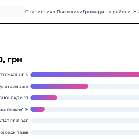
Статистика Львівщини
Громади та райони
0
,
грн
ИТОРІАЛЬНЕ МЕДИЧНЕ ОБ'ЄДНАННЯ " КЛІНІЧНА ЛІКАРНЯ ПЛАНОВО
улаторія загальної практики - сімейної медицини" Гніздичівської
СНОЇ РАДИ "ЛЬВІВСЬКИЙ ОБЛАСНИЙ КЛІНІЧНИЙ ПЕРИНАТАЛЬНИ
ка лікарня" Журавнівської селищної ради Львівської області
УЛАТОРІЯ ЗАГАЛЬНОЇ ПРАКТИКИ СІМЕЙНОЇ МЕДИЦИНИ" РУДКІВС
ої ради "Львівська медична академія ім. А. Крупинського"