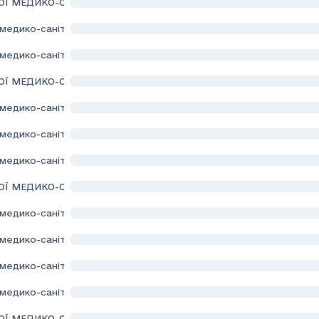
Ї МЕДИКО-САНІТАРНОЇ ДОПОМОГИ ДАВИДІВСЬКОЇ СІЛЬСЬКОЇ Р
медико-санітарної допомоги Мостиської міської ради Львівської 
медико-санітарної допомоги Мурованської сільської ради територ
Ї МЕДИКО-САНІТАРНОЇ ДОПОМОГИ РОЗВАДІВСЬКОЇ СІЛЬСЬКОЇ 
медико-санітарної допомоги Самбірської міської ради"
медико-санітарної допомоги Тростянецької сільської ради"
медико-санітарної допомоги Шептицької міської ради"
Ї МЕДИКО-САНІТАРНОЇ ДОПОМОГИ" КОМАРНІВСЬКОЇ МІСЬКОЇ Р
медико-санітарної допомоги" Оброшинської сільської ради
медико-санітарної допомоги" Поморянської селищної ради Золочі
медико-санітарної допомоги" Пустомитівської міської ради
едико-санітарної допомоги" Ралівської сільської ради Самбірськ
Ї МЕДИКО-САНІТАРНОЇ ДОПОМОГИ" РУДКІВСЬКОЇ МІСЬКОЇ РАД