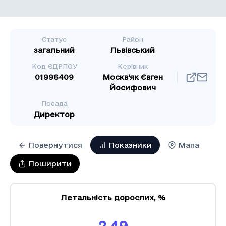
Статус
Район
загальний
Львівський
Код ЄДРПОУ
Керівник
01996409
Москв'як Євген
Йосифович
Посада
Директор
Повернутися
Показники
Мапа
Поширити
Летальність дорослих
,
%