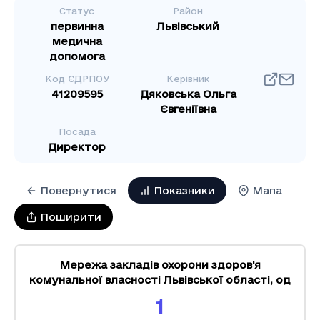
Статус
Район
первинна
Львівський
медична
допомога
Код ЄДРПОУ
Керівник
41209595
Дяковська Ольга
Євгеніївна
Посада
Директор
Повернутися
Показники
Мапа
Поширити
Мережа закладів охорони здоров'я
комунальної власності Львівської області
,
од
1