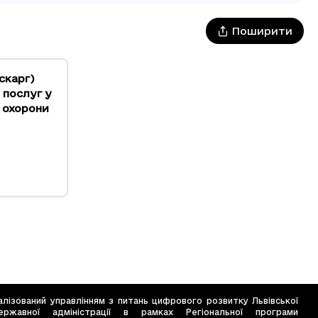
Поширити
скарг)
 послуг у
 охорони
лізований управлінням з питань цифрового розвитку Львівської
ержавної адміністрації в рамках Регіональної програми