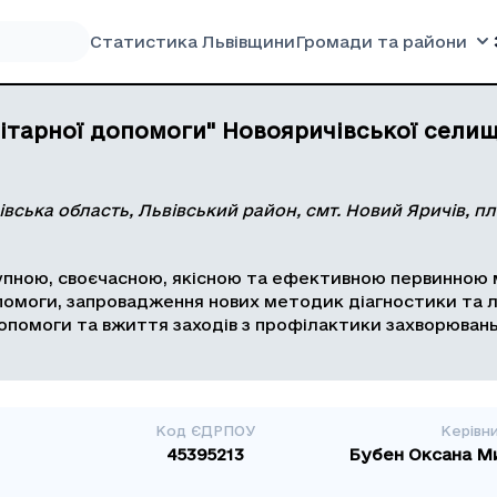
Статистика Львівщини
Громади та райони
ітарної допомоги" Новояричівської селищ
івська область, Львівський район, смт. Новий Яричів, пл.
пною, своєчасною, якісною та ефективною первинною 
омоги, запровадження нових методик діагностики та лік
опомоги та вжиття заходів з профілактики захворювань
Код ЄДРПОУ
Керівн
45395213
Бубен Оксана М