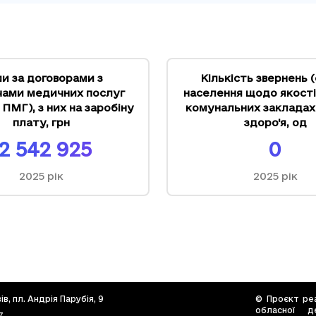
и за договорами з
Кількість звернень (
чами медичних послуг
населення щодо якості
ПМГ), з них на заробіну
комунальних закладах
плату
,
грн
здоро'я
,
од
12 542 925
0
2025
рік
2025
рік
в, пл. Андрія Парубія, 9
© Проєкт реа
обласної д
7