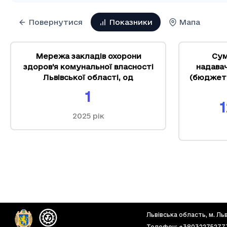
Повернутися
Показники
Мапа
Мережа закладів охорони
Сум
здоров'я комунальної власності
надава
Львівської області
,
од
(бюджет 
1
2025
рік
Львівська область, м. Льві
Телефон
:
+38032275277