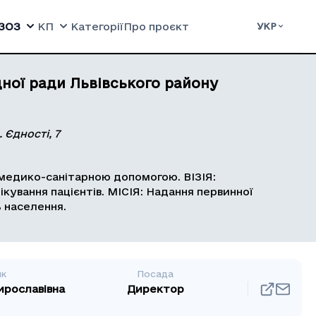
ЗОЗ
КП
Категорії
Про проєкт
УКР
ної ради Львівського району
 Єдності, 7
медико-санітарною допомогою. ВІЗІЯ:
ування пацієнтів. МІСІЯ: Надання первинної
 населення.
ик
Посада
ирославівна
Директор