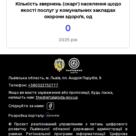
Кількість звернень (скарг) населення щодо
якості послуг у комунальних закладах
охорони здоро'я
,
од
0
2025
рік
Львівська область, м. Львів, пл. Андрія Парубія, 9
Телефон
:
+380322752777
Якщо ви маєте зауваження або пропозиції, будь ласка,
напишіть нам
:
thedigital@loda.gov.ua
Слідкуйте за нами
:
Розробка порталу
© Проєкт реалізований управлінням з питань цифрового
розвитку Львівської обласної державної адміністрації в
рамках Регіональної програми інформатизації 'Цифрова