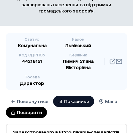
захворювань населення та підтримки
громадського здоров’я.
Статус
Район
Комунальна
Львівський
Код ЄДРПОУ
Керівник
44216151
Лимич Уляна
Вікторівна
Посада
Директор
Повернутися
Показники
Мапа
Поширити
Зареєстрованого в ЕСОЗ лікарів-спеціалістів
,