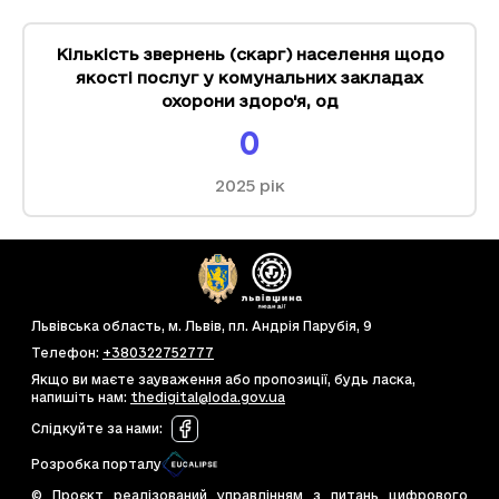
Кількість звернень (скарг) населення щодо
якості послуг у комунальних закладах
охорони здоро'я
,
од
0
2025
рік
Львівська область, м. Львів, пл. Андрія Парубія, 9
Телефон
:
+380322752777
Якщо ви маєте зауваження або пропозиції, будь ласка,
напишіть нам
:
thedigital@loda.gov.ua
Слідкуйте за нами
:
Розробка порталу
© Проєкт реалізований управлінням з питань цифрового