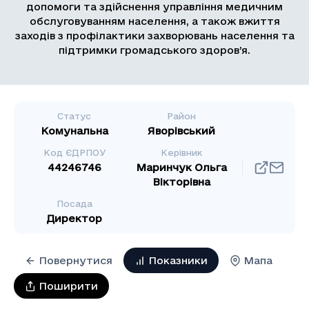
допомоги та здійснення управління медичним
обслуговуванням населення, а також вжиття
заходів з профілактики захворювань населення та
підтримки громадського здоров’я.
Статус
Район
Комунальна
Яворівський
Код ЄДРПОУ
Керівник
44246746
Маринчук Ольга
Вікторівна
Посада
Директор
Повернутися
Показники
Мапа
Поширити