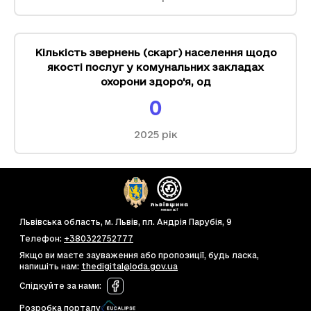
Кількість звернень (скарг) населення щодо
якості послуг у комунальних закладах
охорони здоро'я
,
од
0
2025
рік
Львівська область, м. Львів, пл. Андрія Парубія, 9
Телефон
:
+380322752777
Якщо ви маєте зауваження або пропозиції, будь ласка,
напишіть нам
:
thedigital@loda.gov.ua
Слідкуйте за нами
:
Розробка порталу