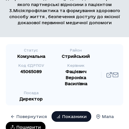
якого партнерські відносини з пацієнтом
3.Місія:профілактика та формування здорового
способу життя , безпечення доступу до якісної
доказової первинної медичної допомоги
Статус
Район
Комунальна
Стрийський
Код ЄДРПОУ
Керівник
45065089
Фацієвич
Вероніка
Василівна
Посада
Директор
Повернутися
Показники
Мапа
Поширити