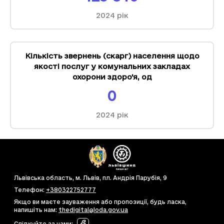
2024
рік
Кількість звернень (скарг) населення щодо
якості послуг у комунальних закладах
охорони здоро'я
,
од
0
2024
рік
Львівська область, м. Львів, пл. Андрія Парубія, 9
Телефон
:
+380322752777
Якщо ви маєте зауваження або пропозиції, будь ласка,
напишіть нам
:
thedigital@loda.gov.ua
Слідкуйте за нами
: