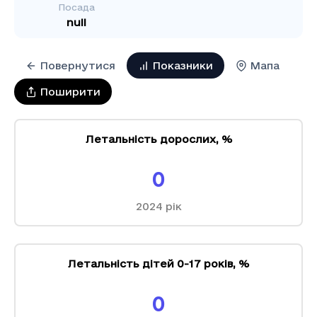
Посада
null
Повернутися
Показники
Мапа
Поширити
Летальність дорослих
,
%
0
2024
рік
Летальність дітей 0-17 років
,
%
0