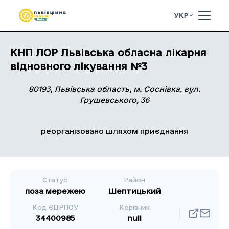
УКР
КНП ЛОР Львівська обласна лікарня
відновного лікування №3
80193, Львівська область, м. Соснівка, вул.
Грушевського, 36
реорганізовано шляхом приєднання
Статус
Район
поза мережею
Шептицький
Код ЄДРПОУ
Керівник
34400985
null