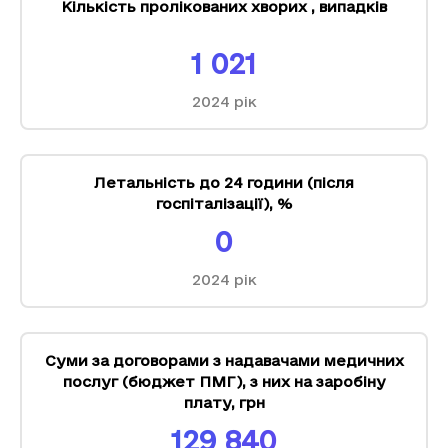
Кількість пролікованих хворих
,
випадків
1 021
2024
рік
Летальність до 24 години (після
госпіталізації)
,
%
0
2024
рік
Суми за договорами з надавачами медичних
послуг (бюджет ПМГ), з них на заробіну
плату
,
грн
129 840