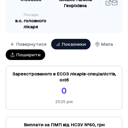
Генріхівна
Посада
в.о. головного
лікаря
Повернутися
Показники
Мапа
Поширити
Зареєстрованого в ЕСОЗ лікарів-спеціалістів
,
осіб
0
2025
рік
Виплати за ПМП від НСЗУ №60
,
грн