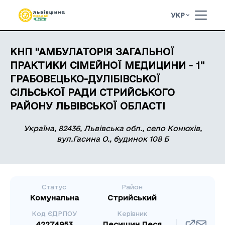
УКР
КНП "АМБУЛАТОРІЯ ЗАГАЛЬНОЇ
ПРАКТИКИ СІМЕЙНОЇ МЕДИЦИНИ - 1"
ГРАБОВЕЦЬКО-ДУЛІБІВСЬКОЇ
СІЛЬСЬКОЇ РАДИ СТРИЙСЬКОГО
РАЙОНУ ЛЬВІВСЬКОЇ ОБЛАСТІ
Україна, 82436, Львівська обл., село Конюхів,
вул.Гасина О., будинок 108 Б
Статус
Район
Комунальна
Стрийський
Код ЄДРПОУ
Керівник
42274953
Лесишин Леся