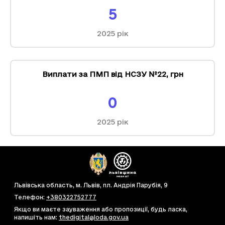
5
2025
рік
Виплати за ПМП від НСЗУ №22
,
грн
0
2025
рік
Львівська область, м. Львів, пл. Андрія Парубія, 9
Телефон
:
+380322752777
Якщо ви маєте зауваження або пропозиції, будь ласка,
напишіть нам
:
thedigital@loda.gov.ua